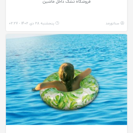
فروشگاه تشک داخل ماشین
سناتورمد
پنجشنبه 28 دی 1402 - 02:27