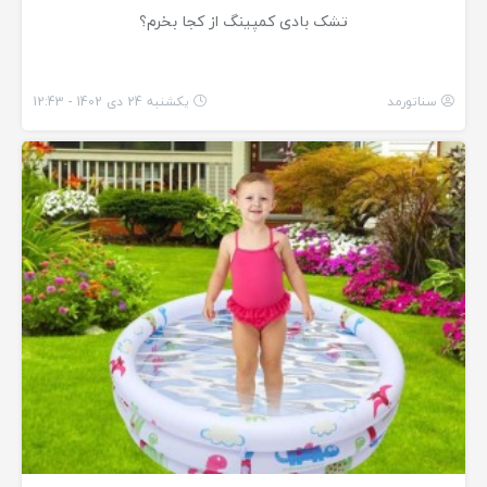
تشک بادی کمپینگ از کجا بخرم؟
سناتورمد
یکشنبه 24 دی 1402 - 12:43