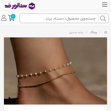
0
/
وبلاگ
/
پابند استیل