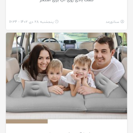
سناتورمد
پنجشنبه 28 دی 1402 - 16:34