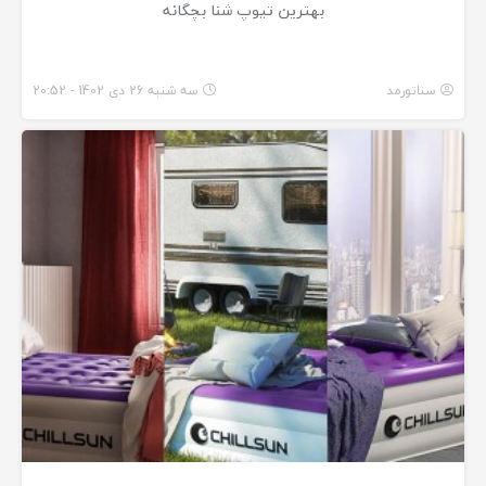
بهترین تیوپ شنا بچگانه
سناتورمد
سه شنبه 26 دی 1402 - 20:52