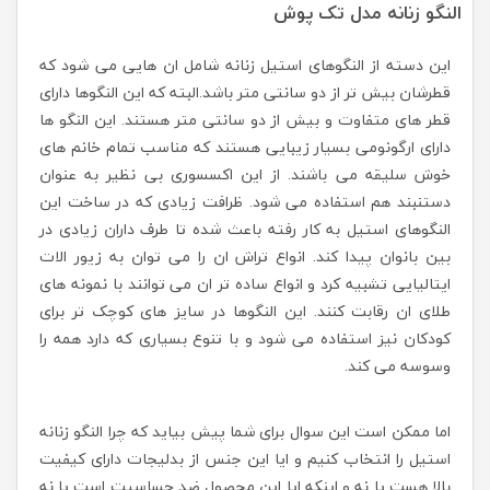
النگو زنانه مدل تک پوش
این دسته از النگوهای استیل زنانه شامل ان هایی می شود که
قطرشان بیش تر از دو سانتی متر باشد.البته که این النگوها دارای
قطر های متفاوت و بیش از دو سانتی متر هستند. این النگو ها
دارای ارگونومی بسیار زیبایی هستند که مناسب تمام خانم های
خوش سلیقه می باشند. از این اکسسوری بی نظیر به عنوان
دستنبند هم استفاده می شود. ظرافت زیادی که در ساخت این
النگوهای استیل به کار رفته باعث شده تا طرف داران زیادی در
بین بانوان پیدا کند. انواع تراش ان را می توان به زیور الات
ایتالیایی تشبیه کرد و انواع ساده تر ان می توانند با نمونه های
طلای ان رقابت کنند. این النگوها در سایز های کوچک تر برای
کودکان نیز استفاده می شود و با تنوع بسیاری که دارد همه را
وسوسه می کند.
اما ممکن است این سوال برای شما پیش بیاید که چرا النگو زنانه
استیل را انتخاب کنیم و ایا این جنس از بدلیجات دارای کیفیت
بالا هست یا نه و اینکه ایا این محصول ضد حساسیت است یا نه