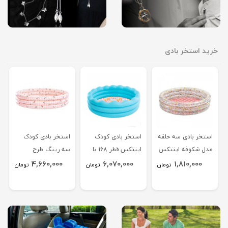
خرید استخر بادی
استخر بادی سه حلقه
استخر بادی کودک
استخر بادی کودک
مدل شکوفه اینتکس
اینتکس قطر 168 با
سه رینگ طرح
58427
دیواره موج دار 56191
گیلاس 58432
4,660,000
6,070,000
1,810,000
تومان
تومان
تومان