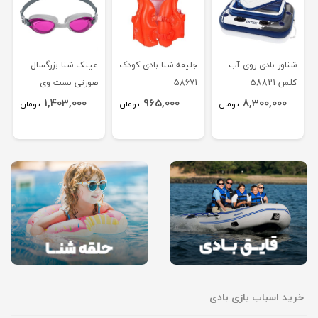
شناور بادی روی آب
جلیقه شنا بادی کودک
عینک شنا بزرگسال
کلمن 58821
58671
صورتی بست وی
21051
1,403,000
965,000
8,300,000
تومان
تومان
تومان
خرید اسباب بازی بادی