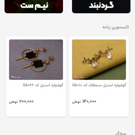
اکسسوری زنانه
گوشواره استیل سنجاقک کد G5010
گوشواره استیل کد G5022
200,000
140,000
تومان
تومان
وبلاگ