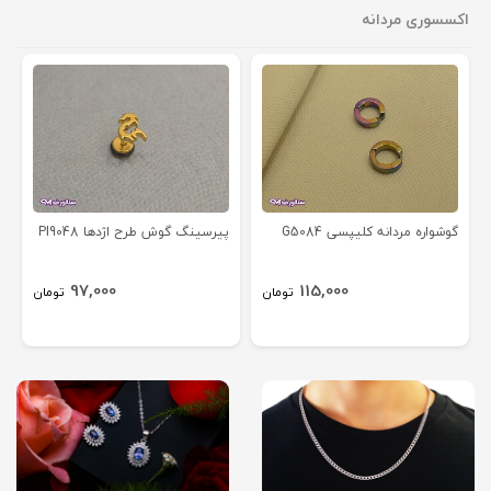
اکسسوری مردانه
گوشواره مردانه کلیپسی G5084
پیرسینگ گوش طرح اژدها PI9048
97,000
115,000
تومان
تومان