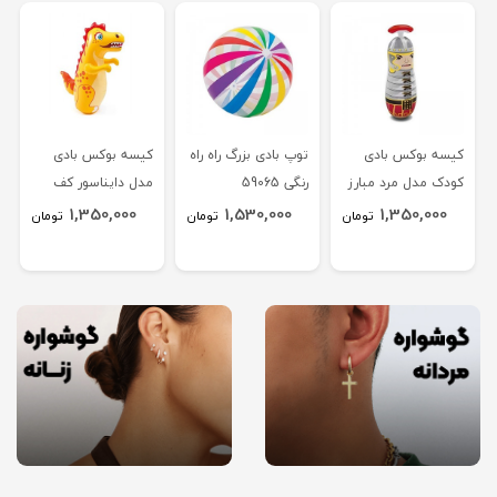
کیسه بوکس بادی
توپ بادی بزرگ راه راه
کیسه بوکس بادی
کودک مدل مرد مبارز
رنگی 59065
مدل دایناسور کف
52288
آبی 44669
1,350,000
1,530,000
1,350,000
تومان
تومان
تومان