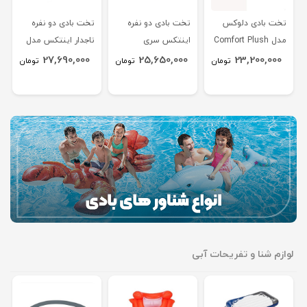
تخت بادی دلوکس
تخت بادی دو نفره
تخت بادی دو نفره
مدل Comfort Plush
اینتکس سری
تاجدار اینتکس مدل
Elevated دو نفره
Premium Comfort
کویین 64450
27,690,000
25,650,000
23,200,000
تومان
تومان
تومان
64414GB
Queen مدل دلوکس
64824
لوازم شنا و تفریحات آبی