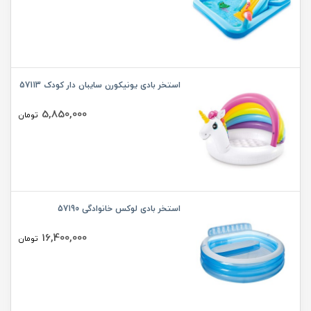
استخر بادی یونیکورن سایبان دار کودک 57113
5,850,000
تومان
استخر بادی لوکس خانوادگی 57190
16,400,000
تومان