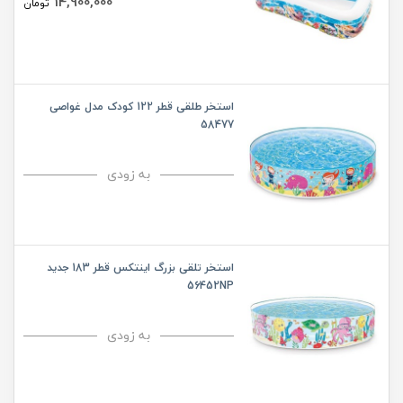
14,900,000
تومان
استخر طلقی قطر 122 کودک مدل غواصی
58477
به زودی
استخر تلقی بزرگ اینتکس قطر 183 جدید
56452NP
به زودی