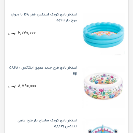
استخر بادی کودک اینتکس قطر 168 با دیواره
موج دار 56191
6,070,000
تومان
استخر بادی طرح جدید عمیق اینتکس 58480
np
8,790,000
تومان
استخر بادی کودک سایبان دار طرح ماهی
اینتکس 58419