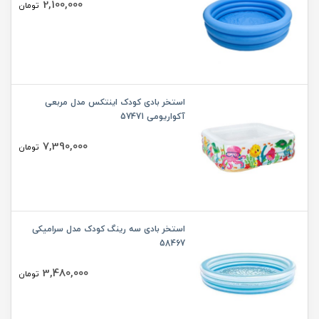
2,100,000
تومان
استخر بادی کودک اینتکس مدل مربعی
آکواریومی 57471
7,390,000
تومان
استخر بادی سه رینگ کودک مدل سرامیکی
58467
3,480,000
تومان