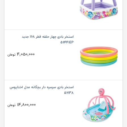
استخر بادی چهار حلقه قطر 168 جدید
56441EP
4,050,000
تومان
استخر بادی سرسره دار بچگانه مدل اختاپوس
56138
14,800,000
تومان