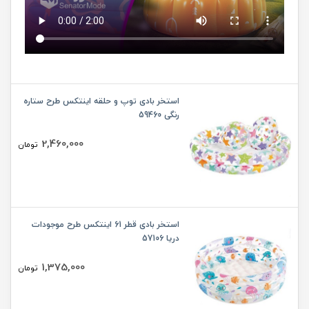
استخر بادی توپ و حلقه اینتکس طرح ستاره
رنگی 59460
2,460,000
تومان
استخر بادی قطر 61 اینتکس طرح موجودات
دریا 57106
1,375,000
تومان