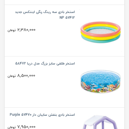
استخر بادی سه رینگ رنگی اینتکس جدید
57412 NP
2,380,000
تومان
استخر طلقی سایز بزرگ مدل دریا 58472
8,500,000
تومان
استخر بادی بنفش سایبان دار 57470 Purple
7,950,000
تومان