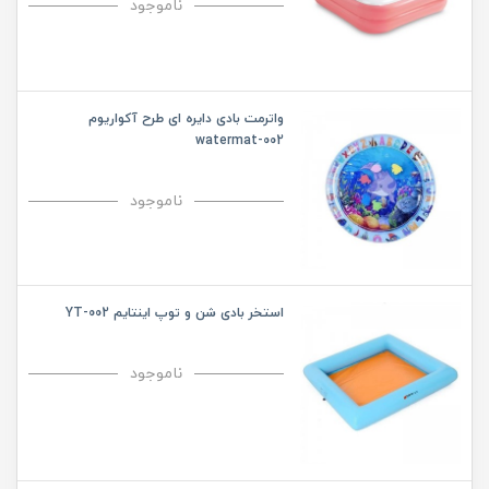
ناموجود
واترمت بادی دایره ای طرح آکواریوم
watermat-002
ناموجود
استخر بادی شن و توپ اینتایم YT-002
ناموجود