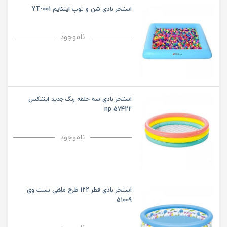
استخر بادی شن و توپ اینتایم YT-001
ناموجود
استخر بادی سه حلقه رنگ جدید اینتکس
57422 np
ناموجود
استخر بادی قطر 122 طرح ماهی بست وی
51009