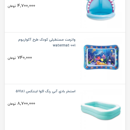
4,700,000
تومان
واترمت مستطیلی کودک طرح آکواریوم
watermat-001
740,000
تومان
استخر بادی آبی رنگ اکوا اینتکس 57181
8,700,000
تومان