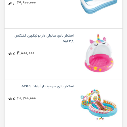
13,900,000
تومان
استخر بادی سایبان دار یونیکورن اینتکس
58438
4,800,000
تومان
استخر بادی سرسره دار آبنبات 57149
20,200,000
تومان