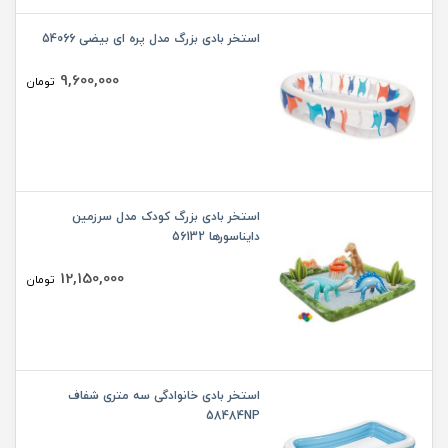
استخر بادی بزرگ مدل پره ای بیضی 54066
9,600,000
تومان
استخر بادی بزرگ کودک مدل سرزمین
دایناسورها 56132
12,150,000
تومان
استخر بادی خانوادگی سه متری شفاف
58484NP