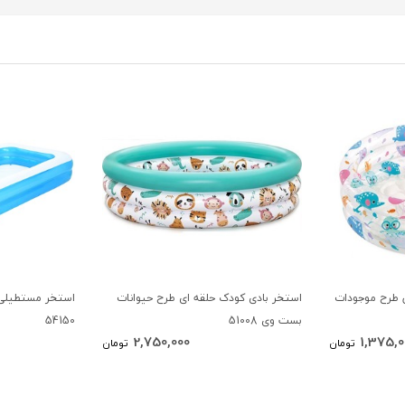
ر 61 اینتکس طرح موجودات
استخر بادی کودک حلقه ای طرح حیوانات
استخر مستطیلی ب
بست وی 51008
54150
2,750,000
1,375,0
تومان
تومان