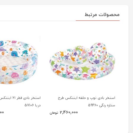
محصولات مرتبط
استخر بادی توپ و حلقه اینتکس طرح
استخر بادی قط
ستاره رنگی 59460
دریا 57106
00
2,460,000
تومان