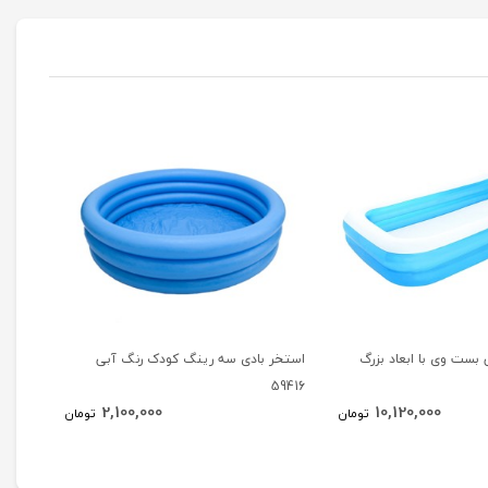
ست وی با ابعاد بزرگ
استخر بادی سه رینگ کودک رنگ آبی
استخر
59416
آکواریوم
2,100,000
10,120,000
تومان
تومان