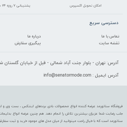
امکان تحویل اکسپرس
پشتیبانی ۷ روزه ۲۴ ساعته
دسترسی سریع
تماس با ما
درباره ما
نقشه سایت
پیگیری سفارش
آدرس: تهران - بلوار جنت آباد شمالی - قبل از خیابان گلستان شرقی
آدرس ایمیل : info@senatormode.com
فروشگاه سناتورمد عرضه کننده انواع محصولات بادی برندهای اینتکس ، بست وی و این
جلب رضایت شما عزیزان بیشترین تلاش را انجام دهد. هم چنین عرضه انواع بدلیجا
سناتورمد است که با خیال راحت میتوانید از میان مدل های موجود خرید و ثبت سفارش 