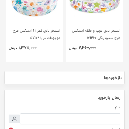
استخر بادی توپ و حلقه اینتکس
استخر بادی قطر 61 اینتکس طرح
طرح ستاره رنگی 59460
موجودات دریا 57106
1,375,000
2,460,000
تومان
تومان
بازخوردها
ارسال بازخورد
نام