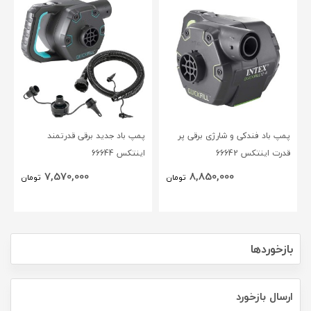
پمپ باد فندکی و شارژی برقی پر
پمپ باد جدید برقی قدرتمند
قدرت اینتکس 66642
اینتکس 66644
7,570,000
8,850,000
تومان
تومان
بازخوردها
ارسال بازخورد