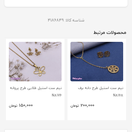
شناسه کالا:
4186849
محصولات مرتبط
نیم ست استیل طرح دانه برف
نیم ست استیل طلایی طرح پروانه
N8176
N8168
150,000
200,000
تومان
تومان