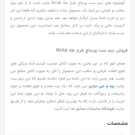
گوشواره های نیم ست ورساچ طرح طلا N8115 باعث شده تا از نظر نوع
ساخت و طراحی نیز شما یک محصول ساده را شاهد نباشید که قطعا این امر
نیز در خرید شما بسیار اثرگذار خواهد بود. هم چنین بهره مندی از جنس و
کیفیت عالی و رنگ ثابت در کنار ساختار ضد حساسیت این محصول نیز
سبب شده تا خیالتان از این مباحث هم راحت باشد.
فروش نیم ست ورساچ طرح طلا N8115
همان طور که در ابن بخش به صورت کامل صحبت کردیم شما ویژگی های
فوق العاده طراحی و ساخت این محصول را الان به صورت کامل مطلع می
باشید. هم چنین باید به این نکته نیز اشاره داشته باشیم که این نیم ست
تولید
برند زد جی
جولری
می باشد که یک برند معتبر و فوق العاده در حوزه
بدلیجات و زیورآلات به شمار می رود. حال با توجه به این موارد شما این
مزیت را در اختیار دارید که به بهترین شکل ممکن سفارش خود را از طریق
سایت
فروشگاه بدلیجات سناتور مد
ثبت کنید.
مشخصات