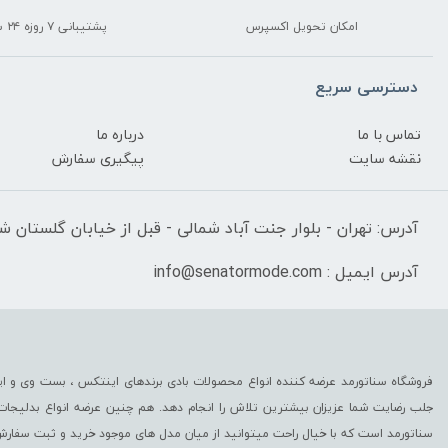
امکان تحویل اکسپرس
پشتیبانی ۷ روزه ۲۴ ساعته
دسترسی سریع
تماس با ما
درباره ما
نقشه سایت
پیگیری سفارش
آدرس: تهران - بلوار جنت آباد شمالی - قبل از خیابان گلستان شرقی
آدرس ایمیل : info@senatormode.com
فروشگاه سناتورمد عرضه کننده انواع محصولات بادی برندهای اینتکس ، بست وی و این
جلب رضایت شما عزیزان بیشترین تلاش را انجام دهد. هم چنین عرضه انواع بدلیجا
سناتورمد است که با خیال راحت میتوانید از میان مدل های موجود خرید و ثبت سفارش 