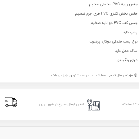
جنس رویه PVC مخملی ضخیم
جنس بخش کناری PVC طرح چرم ضخیم
جنس کف PVC دو لایه ضخیم
پمپ دارد
نوع پمپ فندکی دوکاره پرقدرت
ساک حمل دارد
دارای رنگبندی
هزینه ارسال تمامی سفارشات بر عهده مشتریان عزیز می باشد.
ا
امکان ارسال سریع در شهر تهران