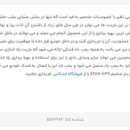
خیم store 10311 محصولی بی نظیر با خصوصیات منحصر به فرد است که تنها در بخش صندلی
بر این مزیت ها می توان در طی سال های زیاد از داشتن آن لذت برد و توانس
رین بهره برداری را از این محصول انجام می دهند و می توانند در داخل خو
حدودیت آن را خریداری کنند و در داخل خودرو قرار داده تا موقعیت برای حضو
نیز می باشد به همراه پمپ باد فندکی ارائه می شود که مزیت راه اندازی سری
ین می تواند سایر وسایل بادی را نیز برای استفاده و بهره برداری راه انداز
د به پمپ باد متصل می شود و پمپ باد نیز با اتصال به فندک خودرو می تواند 
store  را از
فروشگاه اینتکس
خریداری نمایید.
شناسه کالا
: 5562682