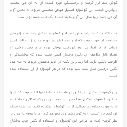
گوش شما قرار گرفته و درخشندگی خیره کننده ای به آن می بخشد.
زیباترین قیمت این
گوشواره استیل میخی مجلسی
مربوط به بخش آویز
آن می باشد. زیرا مدل این آویز دقیقا مشابه یک قلب چشم نواز است.
قلب انتخاب شده برای بخش آویز این
گوشواره استیل زنانه
به میزان قابل
مشاهده ای مورب بوده که این عدم تقارن در دو طرف آویز از دلایل اصلی
زیبایی آن به شمار می رود. این قلب توخالی بوده اما در بخش داخلی آن
تعداد قابل ملاحظه ای نگین درخشان اتمی تعبیه شده که درخشندگی و
ظرافت بالایی دارند. اما زیباترین نکته در آویز محصول مربوط به سه عدد
نگین درخشان مدل یشم سبز بوده که در هر گوشواره از آن استفاده شده
است.
وزن گوشواره استیل آویز نگین دار قلب کد G5016 تنها 9 گرم بوده که آن را
در گروه
گوشواره استیل سبک
قرار می دهد. این وزن کم امکانی ایجاد کرده
تا به صورت مداوم نیز بتوانید از این گوشواره استفاده کنید. زیرا بدنه سبک
آن کمترین آسیب را به گوش شما وارد نخواهد کرد. اما با توجه به مدل در
نظر گرفته شده در طراحی این گوشواره و استفاده از نگین های درخشان