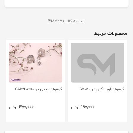
شناسه کالا:
4187250
محصولات مرتبط
گوشواره آویز نگین دار G5050
گوشواره میخی دو حالته G5129
300,000
190,000
تومان
تومان