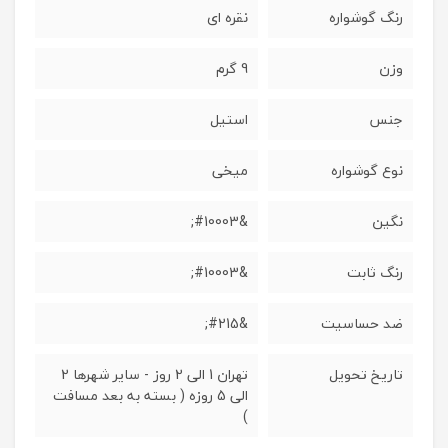
رنگ گوشواره
نقره ای
وزن
9 گرم
جنس
استیل
نوع گوشواره
میخی
نگین
&#10003;
رنگ ثابت
&#10003;
ضد حساسیت
&#215;
تاریخ تحویل
تهران 1 الی 2 روز - سایر شهرها 2
الی 5 روزه ( بسته به بعد مسافت
)