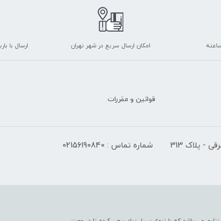
امکان ارسال سریع در شهر تهران
ارسال با با
قوانین و مقررات
 - پلاک 313
شماره تماس : 02156190840
تایم می باشد که با تنوع بسیار زیاد سعی کرده تا در جهت