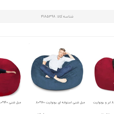
شناسه کالا
: 4185398
مبل شنی استوانه ای یونولیت 160*80
مبل شنی 140*80 الیاف و ابر استوانه ای