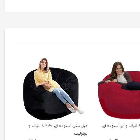
مبل شنی استوانه ای 140*80 الیاف و
مبل شنی 140*80 ابر و ی
یونولیت