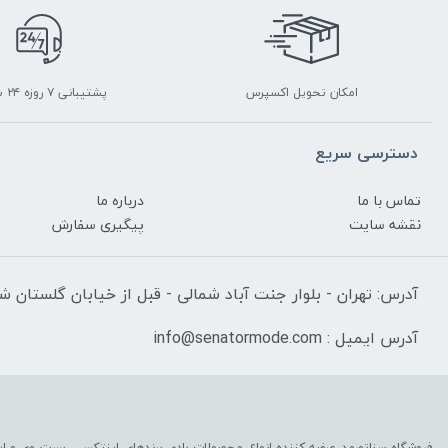
امکان تحویل اکسپرس
پشتیبانی ۷ روزه ۲۴ ساعته
دسترسی سریع
تماس با ما
درباره ما
نقشه سایت
پیگیری سفارش
آدرس: تهران - بلوار جنت آباد شمالی - قبل از خیابان گلستان شرقی
آدرس ایمیل : info@senatormode.com
فروشگاه سناتورمد عرضه کننده انواع محصولات بادی برندهای اینتکس ، بست وی و این