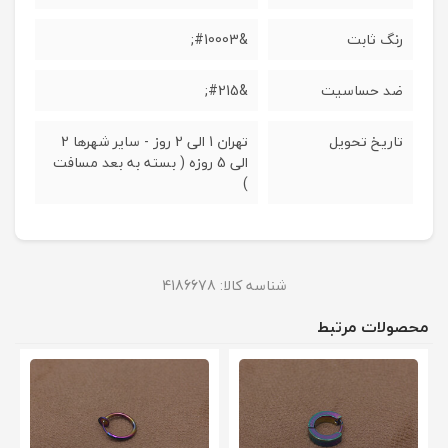
رنگ ثابت
&#10003;
ضد حساسیت
&#215;
تاریخ تحویل
تهران 1 الی 2 روز - سایر شهرها 2
الی 5 روزه ( بسته به بعد مسافت
)
شناسه کالا:
4186678
محصولات مرتبط