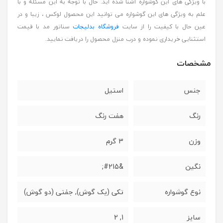
با ویژگی های این گوشواره آشنا شده اید. حال با توجه به این مسئله و با
علم به ویژگی های این گوشواره می توانید این محصول لوکس ، زیبا و در
عین حال با کیفیت را از سایت
فروشگاه بدلیجات
سناتور مد با قیمت
استثنایی خریداری نموده و درب منزل محصول را دریافت نمایید.
مشخصات
جنس
استیل
رنگ
هفت رنگ
وزن
3 گرم
نگین
&#215;
نوع گوشواره
تکی (یک گوش), جفتی (دو گوش)
سایز
1, 2