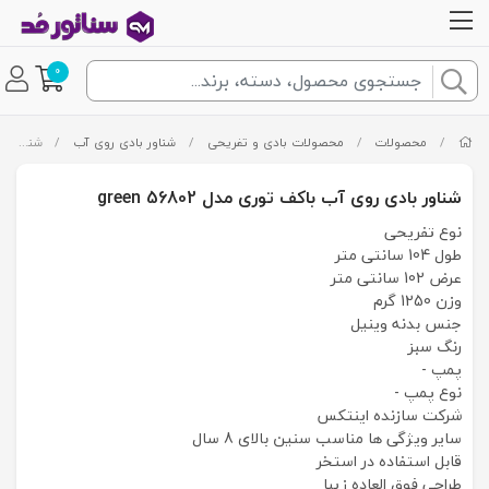
0
/
محصولات
/
محصولات بادی و تفریحی
/
شناور بادی روی آب
/
شناور بادی روی آب باکف توری مدل 56802 green
شناور بادی روی آب باکف توری مدل 56802 green
نوع تفریحی
طول 104 سانتی متر
عرض 102 سانتی متر
وزن 1250 گرم
جنس بدنه وینیل
رنگ سبز
پمپ -
نوع پمپ -
شرکت سازنده اینتکس
سایر ویژگی ها مناسب سنین بالای 8 سال
قابل استفاده در استخر
طراحی فوق العاده زیبا