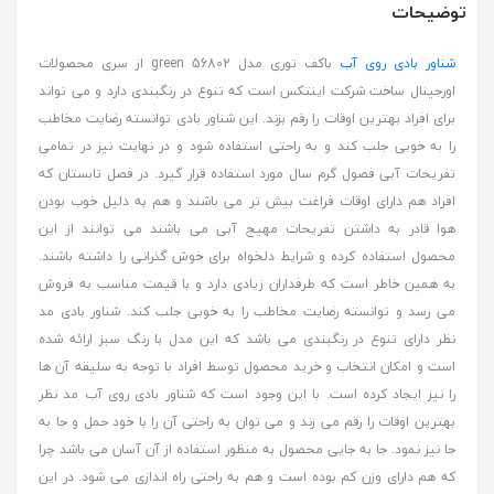
توضیحات
شناور بادی روی آب
باکف توری مدل 56802 green از سری محصولات
اورجینال ساخت شرکت اینتکس است که تنوع در رنگبندی دارد و می تواند
برای افراد بهترین اوقات را رقم بزند. این شناور بادی توانسته رضایت مخاطب
را به خوبی جلب کند و به راحتی استفاده شود و در نهایت نیز در تمامی
تفریحات آبی فصول گرم سال مورد استفاده قرار گیرد. در فصل تابستان که
افراد هم دارای اوقات فراغت بیش تر می باشند و هم به دلیل خوب بودن
هوا قادر به داشتن تفریحات مهیج آبی می باشند می توانند از این
محصول استفاده کرده و شرایط دلخواه برای خوش گذرانی را داشته باشند.
به همین خاطر است که طرفداران زیادی دارد و با قیمت مناسب به فروش
می رسد و توانسته رضایت مخاطب را به خوبی جلب کند. شناور بادی مد
نظر دارای تنوع در رنگبندی می باشد که این مدل با رنگ سبز ارائه شده
است و امکان انتخاب و خرید محصول توسط افراد با توجه به سلیقه آن ها
را نیز ایجاد کرده است. با این وجود است که شناور بادی روی آب مد نظر
بهترین اوقات را رقم می زند و می توان به راحتی آن را با خود حمل و جا به
جا نیز نمود. جا به جایی محصول به منظور استفاده از آن آسان می باشد چرا
که هم دارای وزن کم بوده است و هم به راحتی راه اندازی می شود. در این