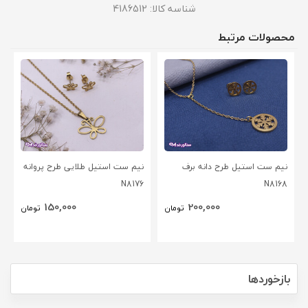
شناسه کالا:
4186512
محصولات مرتبط
نیم ست استیل طرح دانه برف
نیم ست استیل طلایی طرح پروانه
N8176
N8168
150,000
200,000
تومان
تومان
بازخوردها