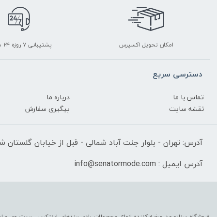
امکان تحویل اکسپرس
پشتیبانی ۷ روزه ۲۴ ساعته
دسترسی سریع
تماس با ما
درباره ما
نقشه سایت
پیگیری سفارش
آدرس: تهران - بلوار جنت آباد شمالی - قبل از خیابان گلستان شرقی
آدرس ایمیل : info@senatormode.com
فروشگاه سناتورمد عرضه کننده انواع محصولات بادی برندهای اینتکس ، بست وی و این