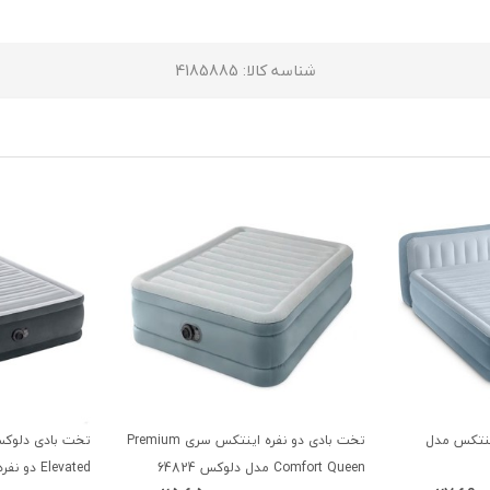
شناسه کالا
: 4185885
اینتکس مدل
تخت بادی دو نفره اینتکس سری Premium
Comfort Queen مدل دلوکس 64824
Elevated دو نفره 64414GB