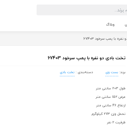
ش
وبلاگ
فره با پمپ سرخود 67403
تخت بادی دو نفره با پمپ سرخود 67403
برند:
بست وی
دسته‌بندی :
تخت بادی
طول 203 سانتی متر
عرض 152 سانتی متر
ارتفاع 46 سانتی متر
تحمل وزن 273 کیلوگرم
ظرفیت 2 نفر