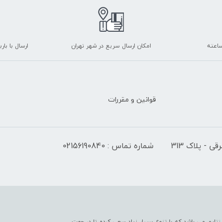
امکان ارسال سریع در شهر تهران
ارسال با با
قوانین و مقررات
 - پلاک 313
شماره تماس : 02156190840
تایم می باشد که با تنوع بسیار زیاد سعی کرده تا در جهت