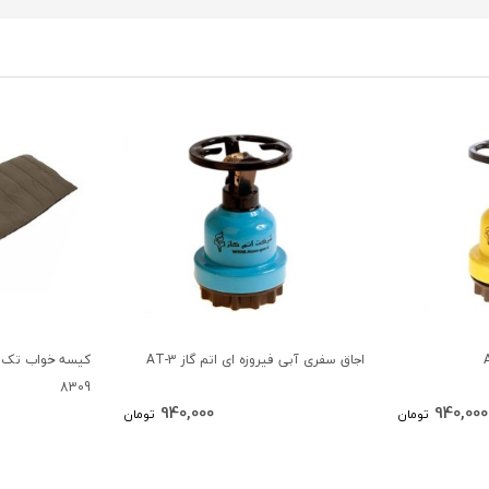
اجاق سفری آبی فیروزه ای اتم گاز AT-3
8309
940,000
940,000
تومان
تومان