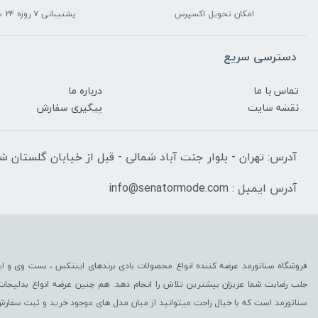
امکان تحویل اکسپرس
پشتیبانی ۷ روزه ۲۴ ساعته
دسترسی سریع
تماس با ما
درباره ما
نقشه سایت
پیگیری سفارش
آدرس: تهران - بلوار جنت آباد شمالی - قبل از خیابان گلستان شرقی
آدرس ایمیل : info@senatormode.com
فروشگاه سناتورمد عرضه کننده انواع محصولات بادی برندهای اینتکس ، بست وی و این
جلب رضایت شما عزیزان بیشترین تلاش را انجام دهد. هم چنین عرضه انواع بدلیجا
سناتورمد است که با خیال راحت میتوانید از میان مدل های موجود خرید و ثبت سفارش 