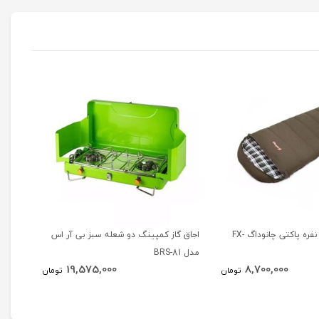
کیسه خواب تک نفره پاکتی چانوداگ FX-
اجاق گاز کمپینگ دو شعله سبز بی آر اس
اجاق کمپینگ
مدل BRS-81
19,575,000
8,700,000
تومان
تومان