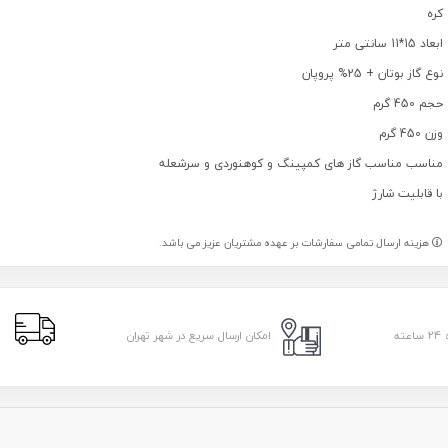
کره
ابعاد 15*11 سانتی متر
نوع گاز بوتان + 25% پروپان
حجم 450 گرم
وزن 450 گرم
مناسب مناسب گاز های کمپینگ و کوهنوردی و سرشعله
با قابلیت شارژ
هزینه ارسال تمامی سفارشات بر عهده مشتریان عزیز می باشد.
ا
امکان ارسال سریع در شهر تهران