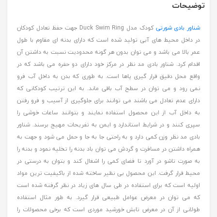
توضیحات
شناور بادی شورتی
کودک مدل Duck Swim Ring جهت حفظ تعادل کودکان
در داخل محیط های آبی تولید شده است که دارای بدنه ای مقاوم با طول
عمر بالا می باشد و می توان بدون هر گونه محدودیت نسبت به داشتن آن
اقدام کرد. شناور بادی مد نظر در مرکز خود دارای دو حفره می باشد که در
واقع محل دقیق قرار گیری پاها است. به طوری که بدن به داخل آب فرو
نمی رود و می توان در سطح آب باقی ماند. به این ترتیب کودکانی که
دارای عدم تعادل می باشند می توانند برای جلوگیری از آسیب و فرو رفتن
به داخل آب از این محصول استفاده نمایند و بتوانند ساعات خوشی را
سپری کنند و در شرایط استاندارد و ایمن به تفریحات مهیج برسند. شناور
بادی مد نظر وزن کمی دارد و به راحتی جا به جا و حمل می شود و جهت به
همراه داشتن در مسافرت و گردش می توان باد بدنه را تخلیه نمود و بدنه را
به صورت تاشو در آورد تا فضای کمی را اشغال کند و بتوان به درستی در
محیط قرار گرفت. این محصول بی نظیر ساخته شده از باکیفیت ترین مواد
اولیه است که برای استفاده در طی سال های زیاد در نظر گرفته شده است
که می توان در معرض عوامل طبیعی قرار گیرد. به طور مثال استفاده
طولانی از آن در معرض تابش خورشید موردی است که برخی محصولات را