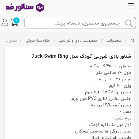
0
/
محصولات
/
محصولات بادی و تفریحی
/
حلقه شنا شورتی
/
شناور بادی شورتی کودک مدل Duck Swim Ring
شناور بادی شورتی کودک مدل Duck Swim Ring
تحمل وزن 40 کیلو گرم
طول 70 سانتی متر
عرض 50 سانتی متر
وزن 100 گرم
جنس رویه PVC طرح چرم
جنس بخش کناری PVC طرح چرم
جنس کف PVC دولایه
پمپ -
نوع پمپ -
نوع مبل یک نفره کودک
سایر ویژگی ها مناسب کودکان
قابلیت راه اندازی آسان