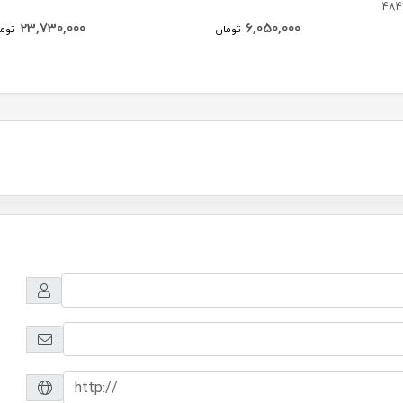
484
23,730,000
6,050,000
تومان
توم