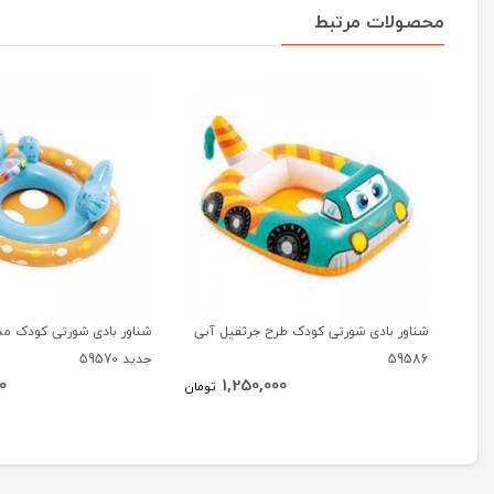
محصولات مرتبط
شناور بادی شورتی کودک طرح جرثقیل آبی
شناور بادی شورتی کودک م
59586
جدید 59570
0
1,250,000
تومان