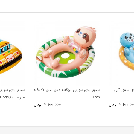
دل سمور آبی
شناور بادی شورتی بچگانه مدل تنبل 59570
شناور بادی شور
Sloth
مدرسه 59586 School Bus
2,100,000
2,100,00
تومان
تومان