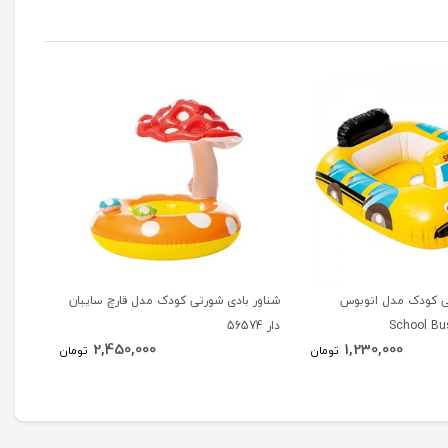
تی کودک مدل اتوبوس
شناور بادی شورتی کودک مدل قارچ سایبان
شناور
دار 56574
586 police
2,450,000
1,230,000
تومان
تومان