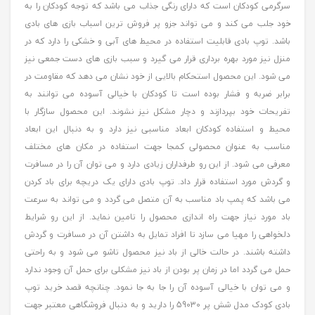
سرگرمی کودکان است که دارای رنگی جذاب می باشد که توجه کودکان را به
خود جلب می کند و می تواند جزو پر فروش ترین اسباب بازی های بادی
باشد. توپ بادی قابلیت استفاده در محیط های آبی و خشکی را دارد که در
منزل نیز مورد بهره برداری قرار می گیرد و سبب بازی های دست جمعی نیز
می شود. این محصول استحکام بالایی از خود نشان می دهد که مقاومت در
برابر ضربه و فشار بوده است تا کودکان با خیالی آسوده می توانند به
تفریحات خود بپردازند و دچار مشکل نیز نشوند. این محصول سازگار با
محیط و استفاده کودکان ابعاد مناسبی نیز دارد و به دنبال این ابعاد
مناسب به عنوان محصولی کمجا جهت استفاده در مکان های مختلف
معرفی می شود. از این رو طرفداران زیادی دارد و می توان آن را در مسافرت
و گردش مورد استفاده قرار داد. توپ بادی دارای یک دریچه برای باد کردن
می باشد که پمپ باد مناسب به آن متصل می گردد و می تواند به سرعت
باد مورد نیاز جهت راه اندازی محصول را تامین نماید. از این رو شرایط
دلخواهی را مهیا می سازد تا افراد تمایل به داشتن آن در مسافرت و گردش
داشته باشند. در حالت خالی از باد نیز محصول تاشو می شود و به راحتی
حمل می گردد اما در زمان پر بودن از باد نیز مشکلی برای حمل آن وجود ندارد
و می توان با خیالی آسوده آن را جا به جا نمود. چنانچه قصد خرید توپ
بادی کودک مدل شش پر 59030 را دارید و به دنبال فروشگاهی معتبر جهت