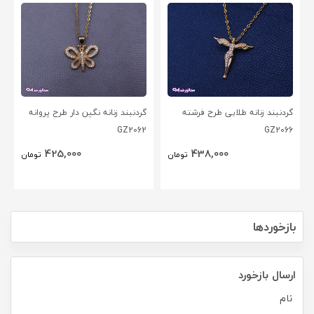
گردنبند زنانه طلایی طرح فرشته
گردنبند زنانه نگین دار طرح پروانه
GZ2062
GZ2066
425,000
438,000
تومان
تومان
بازخوردها
ارسال بازخورد
نام