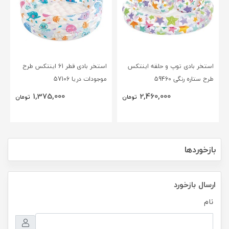
استخر بادی توپ و حلقه اینتکس
استخر بادی قطر 61 اینتکس طرح
طرح ستاره رنگی 59460
موجودات دریا 57106
1,375,000
2,460,000
تومان
تومان
بازخوردها
ارسال بازخورد
نام