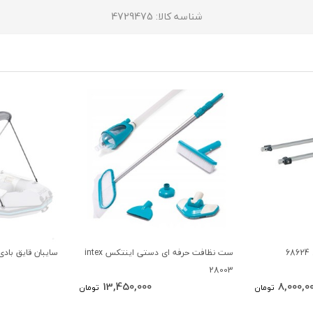
شناسه کالا
: 4729475
6
ست نظافت حرفه ای دستی اینتکس intex
سایبان قایق بادی اور
28003
13,450,000
8,000,0
تومان
تومان