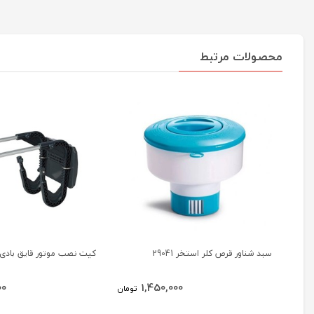
محصولات مرتبط
سبد شناور قرص کلر استخر 29041
کیت نصب موتور قایق بادی 8624
00
1,450,000
تومان