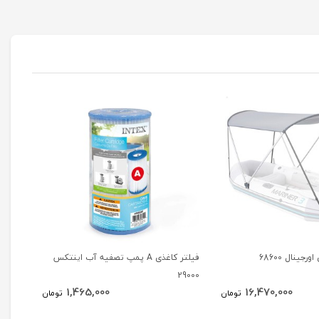
جینال 68600
فیلتر کاغذی A پمپ تصفیه آب اینتکس
روکش 
28037
29000
1,465,000
16,470,000
تومان
تومان