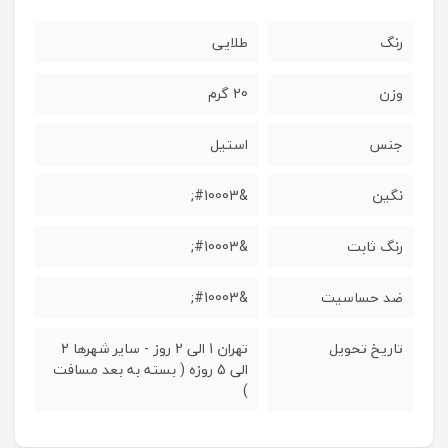
رنگ
طلایی
وزن
20 گرم
جنس
استیل
نگین
&#10003;
رنگ ثابت
&#10003;
ضد حساسیت
&#10003;
تاریخ تحویل
تهران 1 الی 2 روز - سایر شهرها 2
الی 5 روزه ( بسته به بعد مسافت
)