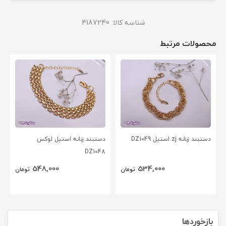
شناسه کالا:
4187240
محصولات مرتبط
دستبند زنانه zj استیل DZ1049
دستبند زنانه استیل لوکس
DZ1048
548,000
534,000
تومان
تومان
بازخوردها