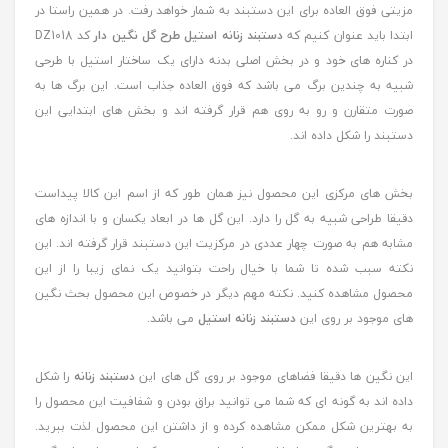
مزیتی فوق العاده برای این دستبند به شمار خواهد رفت. در همین راستا در
ابتدا باید عنوان کنیم که
دستبند زنانه استیل طرح گل نگین دار
کد DZ1018
در کناره های خود و در بخش اصلی بدنه دارای یک ساختار استیل با طرحی
شبیه به چندین برگ می باشد که فوق العاده جذاب است. این برگ ها به
صورت متقارن و رو به روی هم قرار گرفته اند و بخش های ابتدایی این
دستبند را شکل داده اند.
بخش های مرکزی این محصول نیز همان طور که از اسم این کالا پیداست
دقیقا طراحی شبیه به گل را دارد. این گل ها در ابعاد یکسان و با اندازه های
مشابه هم به صورت چهار عددی در مرکزیت این دستبند قرار گرفته اند. این
نکته سبب شده تا شما با خیال راحت بتوانید یک نمای زیبا را از این
محصول مشاهده کنید. نکته مهم دیگر در خصوص این محصول بحث نگین
های موجود بر روی این
دستبند زنانه استیل
می باشد.
این نگین ها دقیقا فضاهای موجود بر روی گل های این
دستبند زنانه
را شکل
داده اند به گونه ای که شما می توانید براق بودن و شفافیت این محصول را
به بهترین شکل ممکن مشاهده کرده و از داشتن این محصول لذت ببرید.