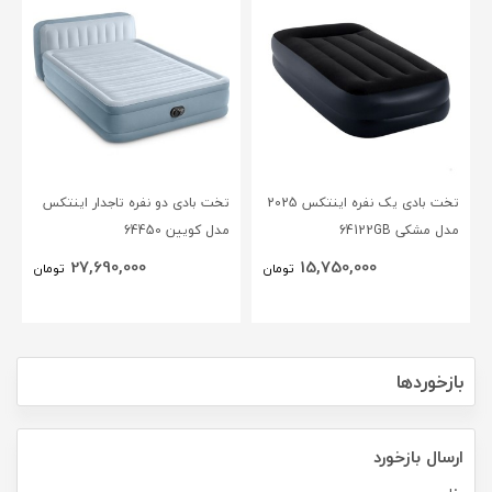
تخت بادی یک نفره اینتکس 2025
تخت بادی دو نفره تاجدار اینتکس
مدل مشکی 64122GB
مدل کویین 64450
27,690,000
15,750,000
تومان
تومان
بازخوردها
ارسال بازخورد