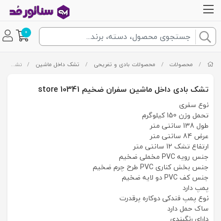
0
/
محصولات
/
محصولات بادی و تفریحی
/
تشک داخل ماشین
/
تشک بادی داخل ماشین سفران ضخیم store 10341
تشک بادی داخل ماشین سفران ضخیم store 10341
نوع سفری
تحمل وزن 150 کیلوگرم
طول 138 سانتی متر
عرض 84 سانتی متر
ارتفاع تشک 12 سانتی متر
جنس رویه PVC مخملی ضخیم
جنس بخش کناری PVC طرح چرم ضخیم
جنس کف PVC دو لایه ضخیم
پمپ دارد
نوع پمپ فندکی دوکاره پرقدرت
ساک حمل دارد
دارای رنگبندی