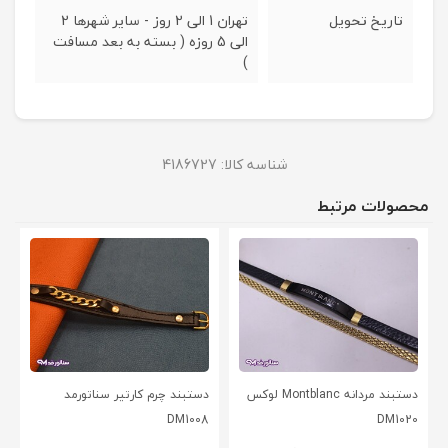
تاریخ تحویل
تهران 1 الی 2 روز - سایر شهرها 2
الی 5 روزه ( بسته به بعد مسافت
)
شناسه کالا:
4186727
محصولات مرتبط
دستبند مردانه Montblanc لوکس
دستبند چرم کارتیر سناتورمد
DM1008
DM1020