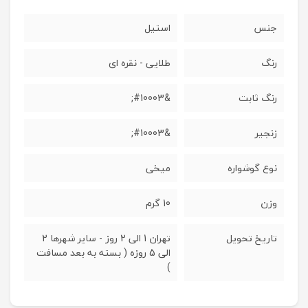
جنس
استیل
رنگ
طلایی - نقره ای
رنگ ثابت
&#10003;
زنجیر
&#10003;
نوع گوشواره
میخی
وزن
10 گرم
تاریخ تحویل
تهران 1 الی 2 روز - سایر شهرها 2
الی 5 روزه ( بسته به بعد مسافت
)