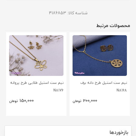
شناسه کالا:
4186853
محصولات مرتبط
نیم ست استیل طرح دانه برف
نیم ست استیل طلایی طرح پروانه
N8176
N8168
150,000
200,000
تومان
تومان
بازخوردها