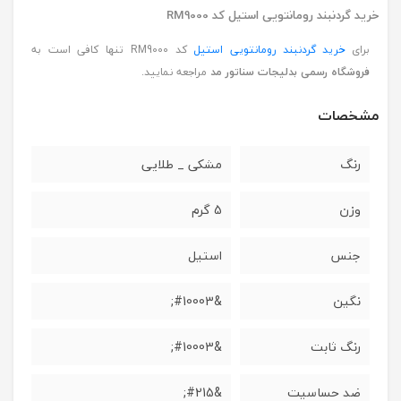
خرید گردنبند رومانتویی استیل کد RM9000
برای
خرید گردنبند رومانتویی استیل
کد RM9000 تنها کافی است به
فروشگاه رسمی بدلیجات سناتور مد
مراجعه نمایید.
مشخصات
رنگ
مشکی _ طلایی
وزن
5 گرم
جنس
استیل
نگین
&#10003;
رنگ ثابت
&#10003;
ضد حساسیت
&#215;