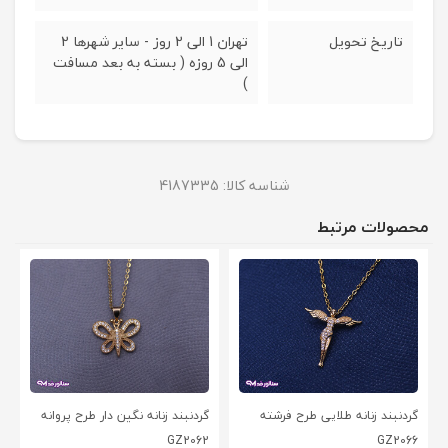
تاریخ تحویل
تهران 1 الی 2 روز - سایر شهرها 2
الی 5 روزه ( بسته به بعد مسافت
)
شناسه کالا:
4187335
محصولات مرتبط
گردنبند زنانه طلایی طرح فرشته
گردنبند زنانه نگین دار طرح پروانه
GZ2062
GZ2066