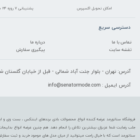
امکان تحویل اکسپرس
پشتیبانی ۷ روزه ۲۴ ساعته
دسترسی سریع
تماس با ما
درباره ما
نقشه سایت
پیگیری سفارش
آدرس: تهران - بلوار جنت آباد شمالی - قبل از خیابان گلستان شرقی
آدرس ایمیل : info@senatormode.com
فروشگاه سناتورمد عرضه کننده انواع محصولات بادی برندهای اینتکس ، بست وی و این
جلب رضایت شما عزیزان بیشترین تلاش را انجام دهد. هم چنین عرضه انواع بدلیجا
سناتورمد است که با خیال راحت میتوانید از میان مدل های موجود خرید و ثبت سفارش 