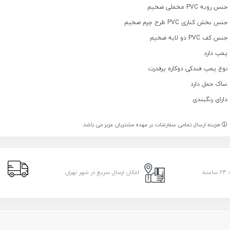
جنس رویه PVC مخملی ضخیم
جنس بخش کناری PVC طرح چرم ضخیم
جنس کف PVC دو لایه ضخیم
پمپ دارد
نوع پمپ فندکی دوکاره پرقدرت
ساک حمل دارد
دارای رنگبندی
هزینه ارسال تمامی سفارشات بر عهده مشتریان عزیز می باشد.
ا
امکان ارسال سریع در شهر تهران