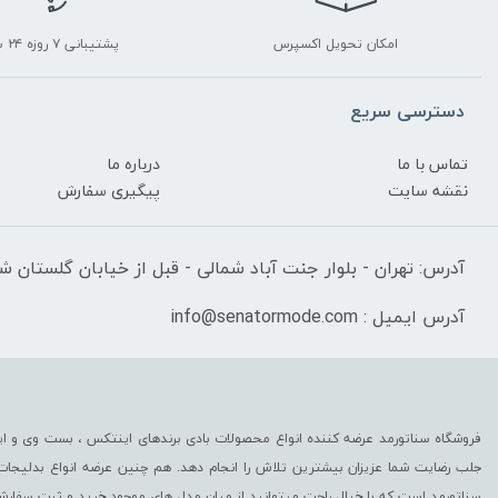
امکان تحویل اکسپرس
پشتیبانی ۷ روزه ۲۴ ساعته
دسترسی سریع
تماس با ما
درباره ما
نقشه سایت
پیگیری سفارش
آدرس: تهران - بلوار جنت آباد شمالی - قبل از خیابان گلستان شرقی
آدرس ایمیل : info@senatormode.com
فروشگاه سناتورمد عرضه کننده انواع محصولات بادی برندهای اینتکس ، بست وی و این
جلب رضایت شما عزیزان بیشترین تلاش را انجام دهد. هم چنین عرضه انواع بدلیجا
سناتورمد است که با خیال راحت میتوانید از میان مدل های موجود خرید و ثبت سفارش 