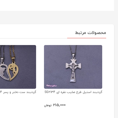
محصولات مرتبط
گردنبند استیل طرح صلیب نقره ای SG2134
گردنبند ست دختر و پسر SG2124
215,000
تومان