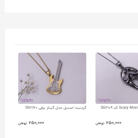
گردنبند استیل مدل گیتار برقی SG2120
گردنبند
250,000
250,000
تومان
تومان