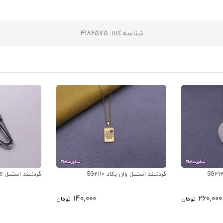
شناسه کالا
: 4186575
گردنبند استیل وان یکاد SG2110
گردنبند استیل Scary Movie کد SG2109
140,000
260,000
تومان
تومان