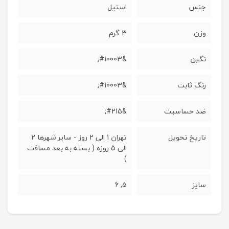
جنس
استیل
وزن
3 گرم
نگین
&#10003;
رنگ ثابت
&#10003;
ضد حساسیت
&#215;
تاریخ تحویل
تهران 1 الی 2 روز - سایر شهرها 2
الی 5 روزه ( بسته به بعد مسافت
)
سایز
5, 6