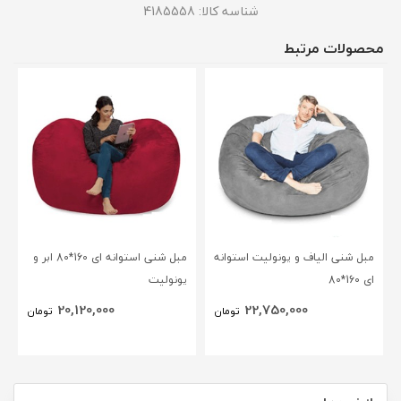
شناسه کالا:
4185558
محصولات مرتبط
مبل شنی الیاف و یونولیت استوانه
مبل شنی استوانه ای 160*80 ابر و
ای 160*80
یونولیت
20,120,000
22,750,000
تومان
تومان