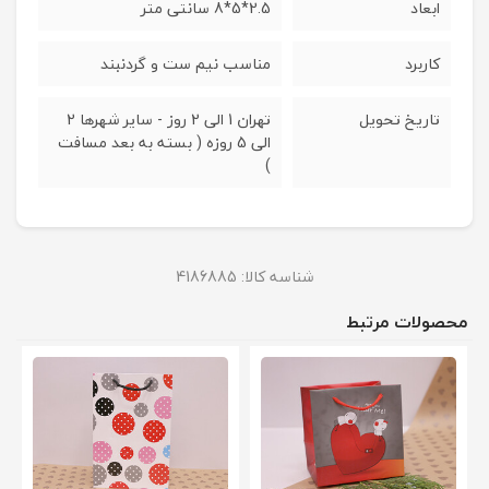
ابعاد
2.5*5*8 سانتی متر
کاربرد
مناسب نیم ست و گردنبند
تاریخ تحویل
تهران 1 الی 2 روز - سایر شهرها 2
الی 5 روزه ( بسته به بعد مسافت
)
شناسه کالا:
4186885
محصولات مرتبط