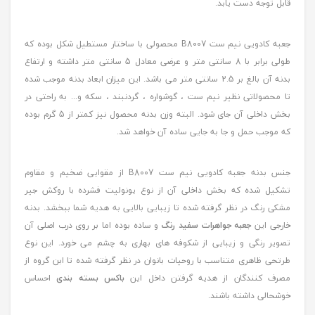
قابل توجه دست یابد.
جعبه کادویی نیم ست B8007 محصولی با ساختار مستطیل شکل بوده که
طولی برابر با 8 سانتی متر و عرضی معادل 5 سانتی متر داشته و ارتفاع
بدنه آن بالغ بر 2.5 سانتی متر می باشد. این میزان ابعاد بدنه موجب شده
تا محصولاتی نظیر نیم ست ، گوشواره ، گردنبند ، سکه و... به راحتی در
بخش داخلی آن جای شود. البته وزن بدنه محصول نیز کمتر از 5 گرم بوده
که موجب حمل و جا به جایی ساده آن خواهد شد.
جنس بدنه جعبه کادویی نیم ست B8007 از مقوایی ضخیم و مقاوم
تشکیل شده که بخش داخلی آن از نوع یونولیت فشرده با روکش جیر
مشکی رنگ در نظر گرفته شده تا زیبایی بالایی به هدیه شما ببخشد. بدنه
خارجی این
جعبه جواهرات سفید رنگ
و ساده بوده اما بر روی درب اصلی آن
تصویر رنگی و زیبایی از شکوفه های بهاری به چشم می خورد. این نوع
طرتحی ظاهری متناسب با روحیات بانوان در نظر گرفته شده تا ابن گروه از
مصرف کنندگان از هدیه گرفتن داخل این
باکس بسته بندی
احساس
خوشحالی داشته باشند.