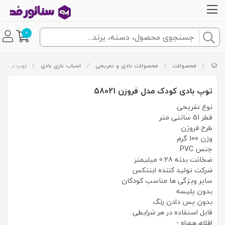
0
/
محصولات
/
محصولات بادی و تفریحی
/
اسباب بازی بادی
/
توپ بادی کودک مدل فروزن 58021
توپ بادی کودک مدل فروزن 58021
نوع تفریحی
قطر 51 سانتی متر
طرح فروزن
وزن 100 گرم
جنس PVC
ضخانت بدنه 0.28 میلیمتر
شرکت تولید کننده اینتکس
سایر ویژگی ها مناسب کودکان
بدون پلیسه
بدون پس دادن رنگ
قابل استفاده در هر شرایطی
اقلام همراه -