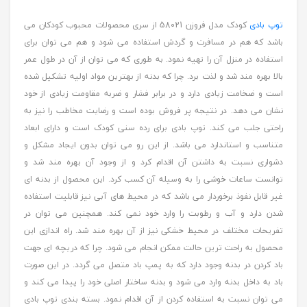
توپ بادی
کودک مدل فروزن 58021 از سری محصولات محبوب کودکان می
باشد که هم در مسافرت و گردش استفاده می شود و هم می توان برای
استفاده در منزل آن را تهیه نمود. به طوری که می توان از آن در طول عمر
بالا بهره مند شد و لذت برد. چرا که بدنه از بهترین مواد اولیه تشکیل شده
است و ضخامت زیادی دارد و در برابر فشار و ضربه مقاومت زیادی از خود
نشان می دهد. در نتیجه پر فروش بوده است و رضایت مخاطب را نیز به
راحتی جلب می کند. توپ بادی برای رده سنی کودک است و دارای ابعاد
متناسب و استاندارد می باشد. از این رو می توان بدون ایجاد مشکل و
دشواری نسبت به داشتن آن اقدام کرد و از وجود آن بهره مند شد و
توانست ساعات خوشی را به وسیله آن کسب کرد. این محصول از بدنه ای
غیر قابل نفوذ برخوردار می باشد که در محیط های آبی نیز قابلیت استفاده
شدن دارد و آب و رطوبت را وارد خود نمی کند. همچنین می توان در
تفریحات مختلف در محیط خشکی نیز از آن بهره مند شد. راه اندازی این
محصول به راحت ترین حالت ممکن انجام می شود. چرا که دریچه ای جهت
باد کردن در بدنه وجود دارد که به پمپ باد متصل می گردد. در این صورت
باد به داخل بدنه وارد می شود و بدنه ساختار اصلی خود را پیدا می کند و
می توان نسبت به استفاده کردن از آن اقدام نمود. بسته بندی توپ بادی