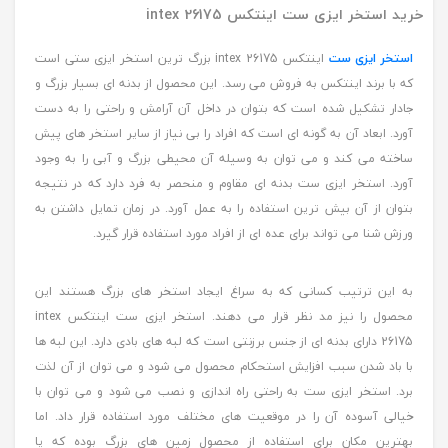
خرید استخر ایزی ست اینتکس intex 26175
استخر ایزی ست
اینتکس intex 26175 بزرگ ترین استخر ایزی ستی است
که با برند اینتکس به فروش می رسد. این محصول از بدنه ای بسیار بزرگ و
جادار تشکیل شده است که بتوان در داخل آن آرامش و راحتی را به دست
آورد. ابعاد آن به گونه ای است که افراد را بی نیاز از سایر استخر های پیش
ساخته می کند و می توان به وسیله آن محیطی بزرگ و آبی را به وجود
آورد. استخر ایزی ست بدنه ای مقاوم و منحصر به فرد دارد که در نتیجه
بتوان از آن بیش ترین استفاده را به عمل آورد. در زمان تمایل داشتن به
ورزش شنا می تواند برای عده ای از افراد مورد استفاده قرار گیرد.
به این ترتیب کسانی که به سراغ ایجاد استخر های بزرگ هستند این
محصول را نیز مد نظر قرار می دهند. استخر ایزی ست اینتکس intex
26175 دارای بدنه ای از جنس برزنتی است که لبه های بادی دارد. این لبه ها
با باد شدن سبب افزایش استحکام محصول می شود و می توان از آن لذت
برد. استخر ایزی ست به راحتی راه اندازی و نصب می شود و می توان با
خیالی آسوده آن را در موقعیت های مختلف مورد استفاده قرار داد. اما
بهترین مکان برای استفاده از محصول زمین های بزرگ بوده که یا