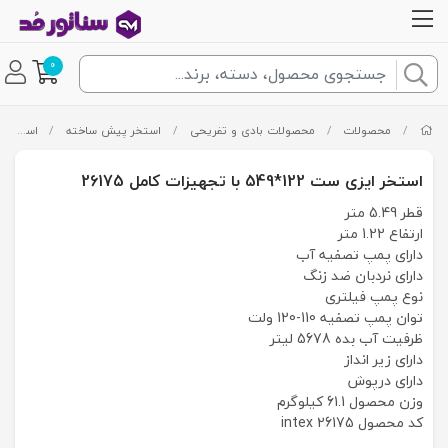
0
/
محصولات
/
محصولات بادی و تفریحی
/
استخر پیش ساخته
/
استخر ایزی ست
استخر ایزی ست 122*549 با تجهیزات کامل 26175
قطر 5.49 متر
ارتفاع 1.22 متر
دارای پمپ تصفیه آب
دارای نردبان ضد زنگ
نوع پمپ فیلتری
توان پمپ تصفیه 110-120 ولت
ظرفیت آب بده 5678 لیتر
دارای زیر انداز
دارای درپوش
وزن محصول 61.1 کیلوگرم
کد محصول intex 26175