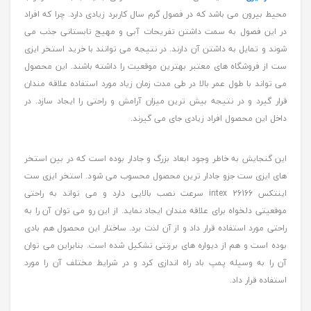
محیط بیرون می باشد که در فصول گرم سال کاربرد زیادی دارد. چرا که افراد
در این فصول به سمت داشتن تفریحات آبی و مهیج تابستانی جذب می
شوند و تمایل به داشتن آن دارند. در نتیجه می توانند با خرید استخر ایزی
ست از فروشگاه های معتبر بهترین موقعیت را داشته باشند. این محصول
می تواند با طول عمر بالا در طی مدت زمان زیاد مورد استفاده علاقه مندان
قرار گیرد و در نتیجه بیش ترین میزان آرامش و راحتی را ایجاد سازد. در
داخل این محصول افراد زیادی جای می گیرند.
این گنجایش به خاطر وجود ابعاد بزرگ و جادار بوده است که در بین استخر
های ایزی ست جزو جادار ترین محصول محسوب می شود. استخر ایزی ست
اینتکس intex 26166 سرعت نصب بالایی دارد و می تواند به راحتی
موقعیتی دلخواه برای علاقه مندان ایجاد نماید. از این رو می توان آن را به
راحتی مورد استفاده قرار داد و از آن لذت برد. ساختار این محصول هم بادی
بوده است و هم از دیواره های برزنتی تشکیل شده است. بنابراین می توان
آن را به وسیله پمپ باد راه اندازی کرد و در شرایط مختلف آن را مورد
استفاده قرار داد.