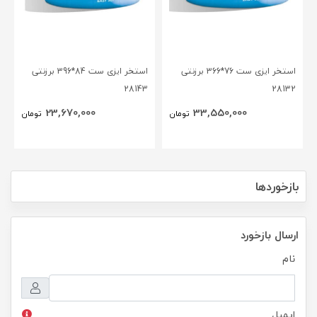
استخر ایزی ست 76*366 برزنتی
استخر ایزی ست 84*396 برزنتی
28143
28132
23,670,000
33,550,000
تومان
تومان
بازخوردها
ارسال بازخورد
نام
ایمیل