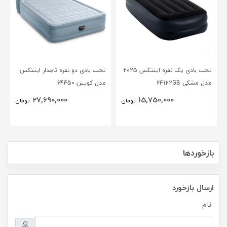
تخت بادی یک نفره اینتکس 2025
تخت بادی دو نفره تاجدار اینتکس
مدل مشکی 64122GB
مدل کویین 64450
27,690,000
15,750,000
تومان
تومان
بازخوردها
ارسال بازخورد
نام