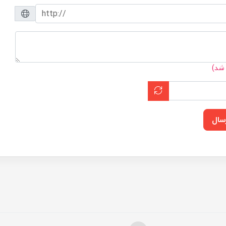
 شد)
سال