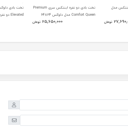
اینتکس مدل
تخت بادی دو نفره اینتکس سری Premium
Comfort Queen مدل دلوکس 64824
Elevated دو نفره 64414GB
25,650,000
27,690,
تومان
تومان