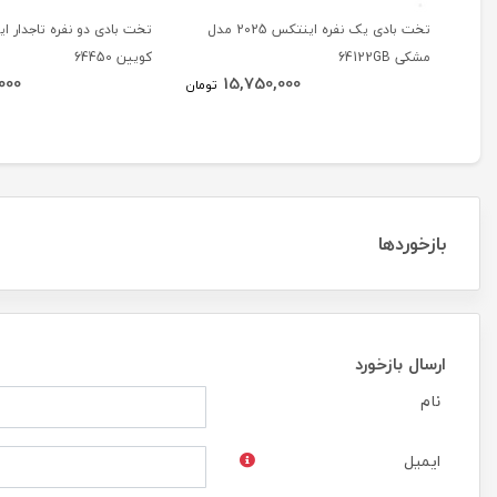
تخت بادی یک نفره اینتکس 2025 مدل
تخت بادی دو نفره تاجدار 
مشکی 64122GB
کویین 64450
000
15,750,000
تومان
بازخوردها
ارسال بازخورد
نام
ایمیل