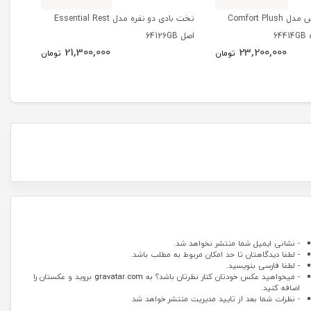
تخت بادی دلوکس مدل Comfort Plush
تخت بادی دو نفره مدل Essential Rest
اصل 64126GB
مدل Dura Beam Deluxe
21,300,000
23,200,000
تومان
تومان
- نشانی ایمیل شما منتشر نخواهد شد.
- لطفا دیدگاهتان تا حد امکان مربوط به مطلب باشد.
- لطفا فارسی بنویسید.
- میخواهید عکس خودتان کنار نظرتان باشد؟ به
gravatar.com
بروید و عکستان را
اضافه کنید.
- نظرات شما بعد از تایید مدیریت منتشر خواهد شد