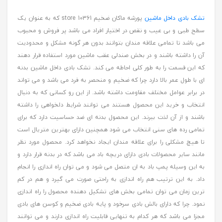
تشک بادی داخل ماشین
پورشه ماکان ضخیم store 10361 که به عنوان یک
سطح طبی و بی عیب و نقص در اختیار افراد می باشد پر فروش و محبوب
می باشد تا تمامی علاقه مندان بتوانند بدون هر گونه مشکل و محدودیت
آن را داشته باشند و در بخش صندلی عقب ماشین مورد استفاده قرار دهند
که این قسمت را به طور کلی احاطه می کند. تشک بادی داخل ماشین بدنه
ای با طول عمر بالا دارد چرا که ضخیم و منحصر به فرد می باشد و می تواند
در برابر عوامل مختلف مقاومت داشته باشد. از این رو کسانی که به دنبال
انتخاب و خرید این محصول هستند می توانند شرایط دلخواهی را داشته
باشند و از آن لذت ببرند. این محصول بدنه ای ضد حساسیت دارد که برای
تمامی رده های سنی انتخاب می شود همچنین دارای بهترین متریال است
تا هیچ مشکلی را برای علاقه مندان ایجاد نخواهد کرد. محصول مورد نظر
مانند سایر محصولات بادی دارای دریچه باد می باشد که در بدنه قرار دارد و
به این وسیله پمپ باد به ان متصل می شود و می توان راه اندازی را انجام
داد. به این ترتیب هم راه اندازی به راحتی صورت می گیرد و هم در کم
ترین زمان می توان تمامی بخش های تشکیل دهنده محصول را راه اندازی
نمود. چرا که دارای بالش بادی سرخود و پایه بادی ضخیم و کوسن های بادی
مجزا می باشد که هر کدام به تنهایی قابلیت راه اندازی دارند و می توانند