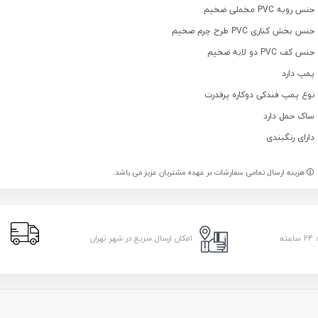
جنس رویه PVC مخملی ضخیم
جنس بخش کناری PVC طرح چرم ضخیم
جنس کف PVC دو لایه ضخیم
پمپ دارد
نوع پمپ فندکی دوکاره پرقدرت
ساک حمل دارد
دارای رنگبندی
هزینه ارسال تمامی سفارشات بر عهده مشتریان عزیز می باشد.
ا
امکان ارسال سریع در شهر تهران