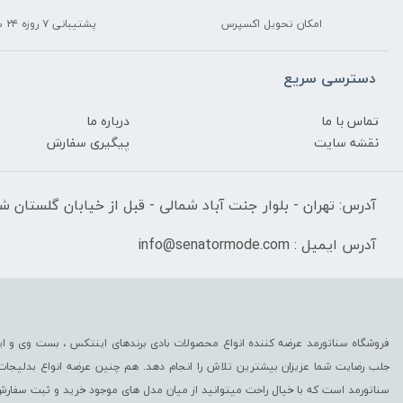
امکان تحویل اکسپرس
پشتیبانی ۷ روزه ۲۴ ساعته
دسترسی سریع
تماس با ما
درباره ما
نقشه سایت
پیگیری سفارش
آدرس: تهران - بلوار جنت آباد شمالی - قبل از خیابان گلستان شرقی
آدرس ایمیل : info@senatormode.com
فروشگاه سناتورمد عرضه کننده انواع محصولات بادی برندهای اینتکس ، بست وی و این
جلب رضایت شما عزیزان بیشترین تلاش را انجام دهد. هم چنین عرضه انواع بدلیجا
سناتورمد است که با خیال راحت میتوانید از میان مدل های موجود خرید و ثبت سفارش 