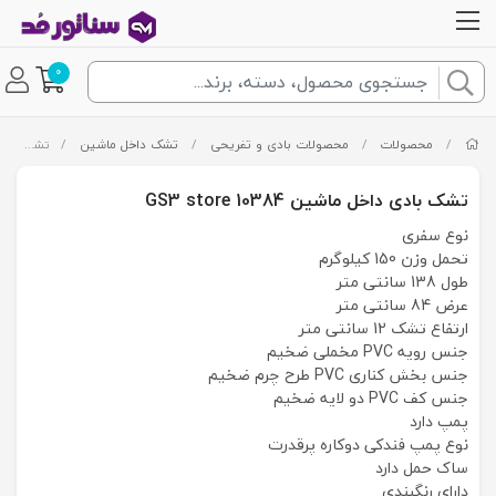
0
/
محصولات
/
محصولات بادی و تفریحی
/
تشک داخل ماشین
/
تشک بادی داخل ماشین GS3 store 10384
تشک بادی داخل ماشین GS3 store 10384
نوع سفری
تحمل وزن 150 کیلوگرم
طول 138 سانتی متر
عرض 84 سانتی متر
ارتفاع تشک 12 سانتی متر
جنس رویه PVC مخملی ضخیم
جنس بخش کناری PVC طرح چرم ضخیم
جنس کف PVC دو لایه ضخیم
پمپ دارد
نوع پمپ فندکی دوکاره پرقدرت
ساک حمل دارد
دارای رنگبندی