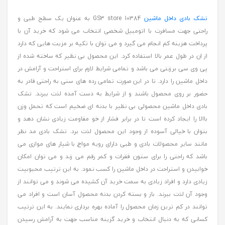
تشک بادی داخل ماشین
GS3 store 10384 به عنوان یک سطح طبی و
راحتی جهت مسافرت با اتومبیل شخصی انتخاب می شود که خرید آن با
پرداخت هزینه کم انجام می گیرد و می توان با تکیه بر مزیت هایی که دارد
از ان در طول عمر بالا استفاده کرد. این محصول بی نظیر که ساخته شده از
پی وی سی برزنتی می باشد و تمامی شرایط لازم برای استراحت و آرامش در
داخل ماشین را دارد. تا در این صورت تمامی رده های سنی به راحتی قادر به
حضور بر روی محصول باشند و از شرایط به دست آمده لذت ببرند. تشک
بادی داخل ماشین محصولی بی نظیر با بدنه ای ضخیم است که تحمل وزن
باالا را ایجاد کرده است تا در برابر فشار از خو مقاومت زیادی نشان دهد و
بتوان با خیالی آسوده از وجود این محصول لذت برد. تشک بادی مد نظر
مانند سایر محصولات بادی و طبی دارای رویه مواج با شیار های موازی می
باشد که راحتی را برای ستون فقرات و کمر رقم می زند و می توان امکان
خوابیدن و استراحت در داخل ماشین را کسب نمود. به این ترتیب محبوبیت
زیادی دارد و افراد زیادی به سمت خرید آن کشیده می شوند و می توانند از
وجود آن لذت ببرند. باز و بسته کردن بدنه محصول آسان است و افراد می
توانند در کم ترین زمان محصول را آماده بهره برداری نمایند. به این ترتیب
کسانی که به دنبال انتخاب و خرید گزینه مناسب جهت به آرامش رسیدن