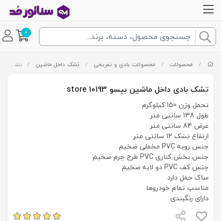
0
/
محصولات
/
محصولات بادی و تفریحی
/
تشک داخل ماشین
/
تشک بادی داخل ماشین بیسو store 10193
تشک بادی داخل ماشین بیسو store 10193
تحمل وزن 150 کیلوگرم
طول 138 سانتی متر
عرض 84 سانتی متر
ارتفاع تشک 12 سانتی متر
جنس رویه PVC مخملی ضخیم
جنس بخش کناری PVC طرح چرم ضخیم
جنس کف PVC دو لایه ضخیم
ساک حمل دارد
مناسب تمام خودروها
دارای رنگبندی