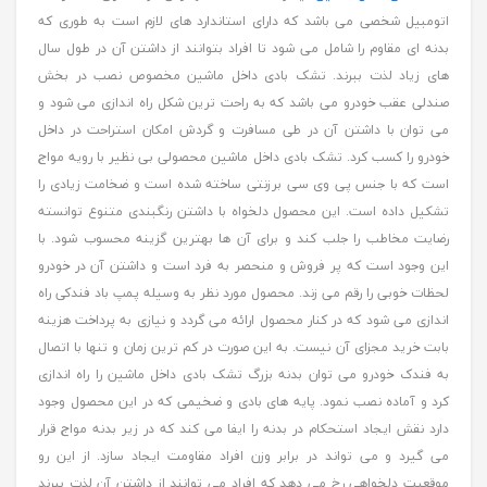
اتومبیل شخصی می باشد که دارای استاندارد های لازم است به طوری که
بدنه ای مقاوم را شامل می شود تا افراد بتوانند از داشتن آن در طول سال
های زیاد لذت ببرند. تشک بادی داخل ماشین مخصوص نصب در بخش
صندلی عقب خودرو می باشد که به راحت ترین شکل راه اندازی می شود و
می توان با داشتن آن در طی مسافرت و گردش امکان استراحت در داخل
خودرو را کسب کرد. تشک بادی داخل ماشین محصولی بی نظیر با رویه مواج
است که با جنس پی وی سی برزنتی ساخته شده است و ضخامت زیادی را
تشکیل داده است. این محصول دلخواه با داشتن رنگبندی متنوع توانسته
رضایت مخاطب را جلب کند و برای آن ها بهترین گزینه محسوب شود. با
این وجود است که پر فروش و منحصر به فرد است و داشتن آن در خودرو
لحظات خوبی را رقم می زند. محصول مورد نظر به وسیله پمپ باد فندکی راه
اندازی می شود که در کنار محصول ارائه می گردد و نیازی به پرداخت هزینه
بابت خرید مجزای آن نیست. به این صورت در کم ترین زمان و تنها با اتصال
به فندک خودرو می توان بدنه بزرگ تشک بادی داخل ماشین را راه اندازی
کرد و آماده نصب نمود. پایه های بادی و ضخیمی که در این محصول وجود
دارد نقش ایجاد استحکام در بدنه را ایفا می کند که در زیر بدنه مواج قرار
می گیرد و می تواند در برابر وزن افراد مقاومت ایجاد سازد. از این رو
موقعیت دلخواهی رخ می دهد که افراد می توانند از داشتن آن لذت ببرند