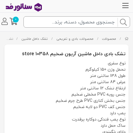
0
/
محصولات
/
محصولات بادی و تفریحی
/
تشک داخل ماشین
/
تشک بادی داخل ماشین آریون ضخیم store 10358
تشک بادی داخل ماشین آریون ضخیم store 10358
نوع سفری
تحمل وزن 150 کیلوگرم
طول 138 سانتی متر
عرض 84 سانتی متر
ارتفاع تشک 12 سانتی متر
جنس رویه PVC مخملی ضخیم
جنس بخش کناری PVC طرح چرم ضخیم
جنس کف PVC دو لایه ضخیم
پمپ دارد
نوع پمپ فندکی دوکاره پرقدرت
ساک حمل دارد
دارای رنگبندی