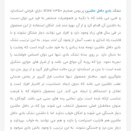
تشک بادی داخل ماشین
پریوس ضخیم store 10350 دارای طراحی استاندارد
و طبی می باشد که با تکیه بر خصوصیات منحصر به فرد می توان نسبت
به داشتن آن اقدام کرد و از آن بهره مند شد. امکان استفاده از این محصول
در طی سال های زیاد وجود دارد و افراد می توانند دچار مشکل نشوند و با
قابلیت راه اندازی و نصب آسان از وجود آن لذت ببرند. به این ترتیب تشک
بادی داخل ماشین توجه عده زیادی را به خود جلب کرده است که رضایت را
به دنبال دارد. بر روی بدنه تشک بادی تنها می توان احساس خوشایند را
تجربه نمود. چرا که رویه آن مواج می باشد و از شیار های موازی تشکیل
شده است تا بدن در استاندارد ترین حالت ممکن قرار گیرد و از بروز بدن درد
جلوگیری شود. ساختار محصول تنها مناسب قرار گیری در بخش صندلی
عقب ماشین می باشد که بدون ایجاد حساسیت در اختیار افراد است و
تعادل و استحکام را ایجاد می کند. این محصول دلخواه که با قیمت
مناسب ارائه شده است برای تمامی رده های سنی می باشد. کودکان به
عنوان مخاطبان اصلی محصول انتخاب می شوند چرا که در داخل ماشین
دچار خستگی می شوند و امکان خواب ندارند اما با داشتن تشک بادی داخل
ماشین هم قابلیت استراحت را دارند و هم می توانند به خواب بپردازند و
دچار بدن درد و خستگی نشوند. به این ترتیب با وجود بالش بادی سرخود و